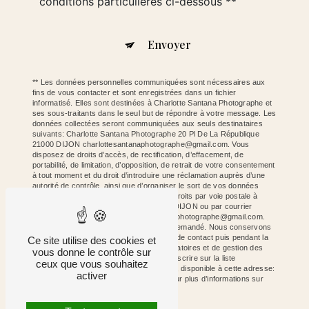
conditions particulières ci-dessous **
Envoyer
** Les données personnelles communiquées sont nécessaires aux
fins de vous contacter et sont enregistrées dans un fichier
informatisé. Elles sont destinées à Charlotte Santana Photographe et
ses sous-traitants dans le seul but de répondre à votre message. Les
données collectées seront communiquées aux seuls destinataires
suivants: Charlotte Santana Photographe 20 Pl De La République
21000 DIJON charlottesantanaphotographe@gmail.com. Vous
disposez de droits d’accès, de rectification, d’effacement, de
portabilité, de limitation, d’opposition, de retrait de votre consentement
à tout moment et du droit d’introduire une réclamation auprès d’une
autorité de contrôle, ainsi que d’organiser le sort de vos données
post-mortem. Vous pouvez exercer ces droits par voie postale à
l'adresse 20 Pl De La République 21000 DIJON ou par courrier
électronique à l'adresse charlottesantanaphotographe@gmail.com.
Un justificatif d'identité pourra vous être demandé. Nous conservons
vos données pendant la période de prise de contact puis pendant la
Ce site utilise des cookies et
durée de prescription légale aux fins probatoires et de gestion des
vous donne le contrôle sur
contentieux. Vous avez le droit de vous inscrire sur la liste
ceux que vous souhaitez
d'opposition au démarchage téléphonique, disponible à cette adresse:
activer
Bloctel.gouv.fr
. Consultez le site cnil.fr pour plus d’informations sur
vos droits.