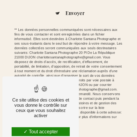
Envoyer
** Les données personnelles communiquées sont nécessaires aux
fins de vous contacter et sont enregistrées dans un fichier
informatisé. Elles sont destinées à Charlotte Santana Photographe et
ses sous-traitants dans le seul but de répondre à votre message. Les
données collectées seront communiquées aux seuls destinataires
suivants: Charlotte Santana Photographe 20 Pl De La République
21000 DIJON charlottesantanaphotographe@gmail.com. Vous
disposez de droits d’accès, de rectification, d’effacement, de
portabilité, de limitation, d’opposition, de retrait de votre consentement
à tout moment et du droit d’introduire une réclamation auprès d’une
autorité de contrôle, ainsi que d’organiser le sort de vos données
post-mortem. Vous pouvez exercer ces droits par voie postale à
l'adresse 20 Pl De La République 21000 DIJON ou par courrier
électronique à l'adresse charlottesantanaphotographe@gmail.com.
Un justificatif d'identité pourra vous être demandé. Nous conservons
vos données pendant la période de prise de contact puis pendant la
Ce site utilise des cookies et
durée de prescription légale aux fins probatoires et de gestion des
vous donne le contrôle sur
contentieux. Vous avez le droit de vous inscrire sur la liste
ceux que vous souhaitez
d'opposition au démarchage téléphonique, disponible à cette adresse:
activer
Bloctel.gouv.fr
. Consultez le site cnil.fr pour plus d’informations sur
vos droits.
Tout accepter