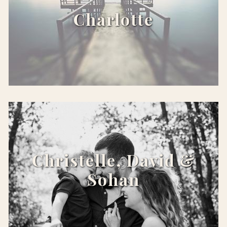
Charlotte
x
Christelle, David &
Sohan