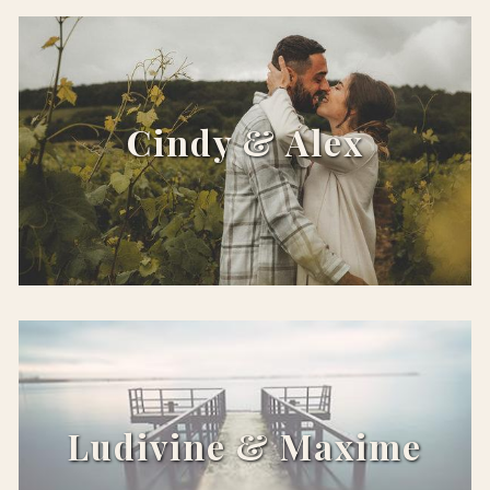
x
Cindy & Alex
x
Ludivine & Maxime