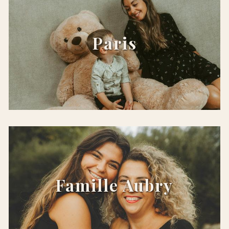
Paris
x
Famille Aubry