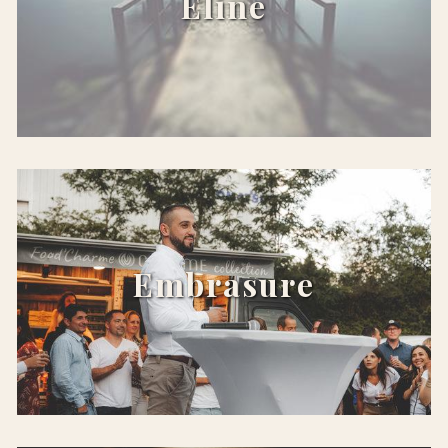
Eline
x
Embrasure
x