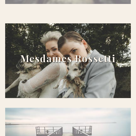
x
Mesdames Rossetti
x