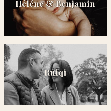
Héléne & Benjamin
x
Ruiqi
x