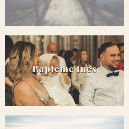
x
Baptême Ines
x