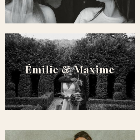
x
Émilie & Maxime
x