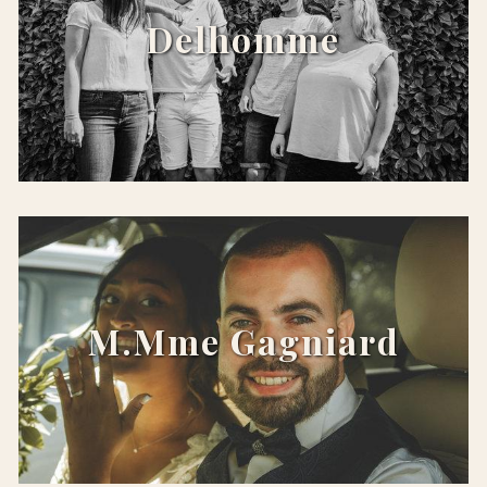
Delhomme
x
M.Mme Gagniard