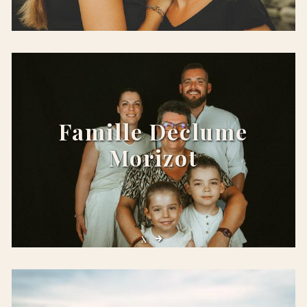
x
Famille Declume
Morizot
x