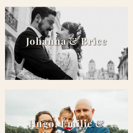
x
Johanna & Brice
x
Hugo, Émilie &