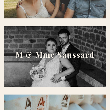
x
M & Mme Saussard
x