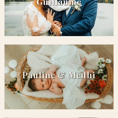
Guillaume
x
Pauline & Medhi
x