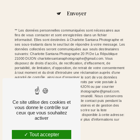
Envoyer
** Les données personnelles communiquées sont nécessaires aux
fins de vous contacter et sont enregistrées dans un fichier
informatisé. Elles sont destinées à Charlotte Santana Photographe et
ses sous-traitants dans le seul but de répondre à votre message. Les
données collectées seront communiquées aux seuls destinataires
suivants: Charlotte Santana Photographe 20 Pl De La République
21000 DIJON charlottesantanaphotographe@gmail.com. Vous
disposez de droits d’accès, de rectification, d’effacement, de
portabilité, de limitation, d’opposition, de retrait de votre consentement
à tout moment et du droit d’introduire une réclamation auprès d’une
autorité de contrôle, ainsi que d’organiser le sort de vos données
post-mortem. Vous pouvez exercer ces droits par voie postale à
l'adresse 20 Pl De La République 21000 DIJON ou par courrier
électronique à l'adresse charlottesantanaphotographe@gmail.com.
Un justificatif d'identité pourra vous être demandé. Nous conservons
vos données pendant la période de prise de contact puis pendant la
Ce site utilise des cookies et
durée de prescription légale aux fins probatoires et de gestion des
vous donne le contrôle sur
contentieux. Vous avez le droit de vous inscrire sur la liste
ceux que vous souhaitez
d'opposition au démarchage téléphonique, disponible à cette adresse:
activer
Bloctel.gouv.fr
. Consultez le site cnil.fr pour plus d’informations sur
vos droits.
Tout accepter