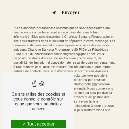
Envoyer
** Les données personnelles communiquées sont nécessaires aux
fins de vous contacter et sont enregistrées dans un fichier
informatisé. Elles sont destinées à Charlotte Santana Photographe et
ses sous-traitants dans le seul but de répondre à votre message. Les
données collectées seront communiquées aux seuls destinataires
suivants: Charlotte Santana Photographe 20 Pl De La République
21000 DIJON charlottesantanaphotographe@gmail.com. Vous
disposez de droits d’accès, de rectification, d’effacement, de
portabilité, de limitation, d’opposition, de retrait de votre consentement
à tout moment et du droit d’introduire une réclamation auprès d’une
autorité de contrôle, ainsi que d’organiser le sort de vos données
post-mortem. Vous pouvez exercer ces droits par voie postale à
l'adresse 20 Pl De La République 21000 DIJON ou par courrier
électronique à l'adresse charlottesantanaphotographe@gmail.com.
Un justificatif d'identité pourra vous être demandé. Nous conservons
vos données pendant la période de prise de contact puis pendant la
Ce site utilise des cookies et
durée de prescription légale aux fins probatoires et de gestion des
vous donne le contrôle sur
contentieux. Vous avez le droit de vous inscrire sur la liste
ceux que vous souhaitez
d'opposition au démarchage téléphonique, disponible à cette adresse:
activer
Bloctel.gouv.fr
. Consultez le site cnil.fr pour plus d’informations sur
vos droits.
Tout accepter