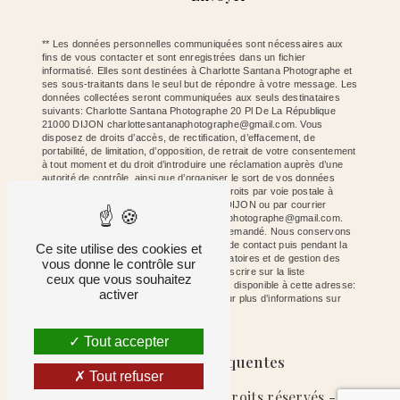
** Les données personnelles communiquées sont nécessaires aux
fins de vous contacter et sont enregistrées dans un fichier
informatisé. Elles sont destinées à Charlotte Santana Photographe et
ses sous-traitants dans le seul but de répondre à votre message. Les
données collectées seront communiquées aux seuls destinataires
suivants: Charlotte Santana Photographe 20 Pl De La République
21000 DIJON charlottesantanaphotographe@gmail.com. Vous
disposez de droits d’accès, de rectification, d’effacement, de
portabilité, de limitation, d’opposition, de retrait de votre consentement
à tout moment et du droit d’introduire une réclamation auprès d’une
autorité de contrôle, ainsi que d’organiser le sort de vos données
post-mortem. Vous pouvez exercer ces droits par voie postale à
l'adresse 20 Pl De La République 21000 DIJON ou par courrier
électronique à l'adresse charlottesantanaphotographe@gmail.com.
Un justificatif d'identité pourra vous être demandé. Nous conservons
vos données pendant la période de prise de contact puis pendant la
Ce site utilise des cookies et
durée de prescription légale aux fins probatoires et de gestion des
vous donne le contrôle sur
contentieux. Vous avez le droit de vous inscrire sur la liste
ceux que vous souhaitez
d'opposition au démarchage téléphonique, disponible à cette adresse:
activer
Bloctel.gouv.fr
. Consultez le site cnil.fr pour plus d’informations sur
vos droits.
Tout accepter
Recherches fréquentes
Tout refuser
©
Vistalid
- 2026 - Tous droits réservés -