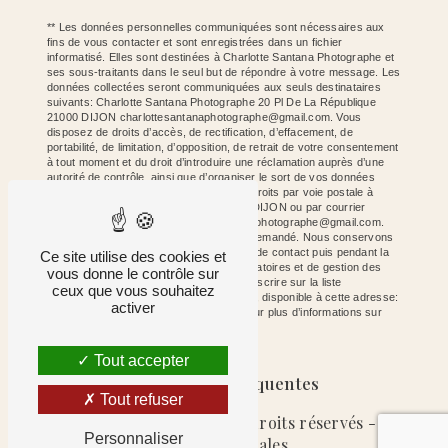
** Les données personnelles communiquées sont nécessaires aux
fins de vous contacter et sont enregistrées dans un fichier
informatisé. Elles sont destinées à Charlotte Santana Photographe et
ses sous-traitants dans le seul but de répondre à votre message. Les
données collectées seront communiquées aux seuls destinataires
suivants: Charlotte Santana Photographe 20 Pl De La République
21000 DIJON charlottesantanaphotographe@gmail.com. Vous
disposez de droits d’accès, de rectification, d’effacement, de
portabilité, de limitation, d’opposition, de retrait de votre consentement
à tout moment et du droit d’introduire une réclamation auprès d’une
autorité de contrôle, ainsi que d’organiser le sort de vos données
post-mortem. Vous pouvez exercer ces droits par voie postale à
l'adresse 20 Pl De La République 21000 DIJON ou par courrier
électronique à l'adresse charlottesantanaphotographe@gmail.com.
Un justificatif d'identité pourra vous être demandé. Nous conservons
vos données pendant la période de prise de contact puis pendant la
Ce site utilise des cookies et
durée de prescription légale aux fins probatoires et de gestion des
vous donne le contrôle sur
contentieux. Vous avez le droit de vous inscrire sur la liste
ceux que vous souhaitez
d'opposition au démarchage téléphonique, disponible à cette adresse:
activer
Bloctel.gouv.fr
. Consultez le site cnil.fr pour plus d’informations sur
vos droits.
Tout accepter
Recherches fréquentes
Tout refuser
©
Vistalid
- 2026 - Tous droits réservés -
Personnaliser
Mentions légales