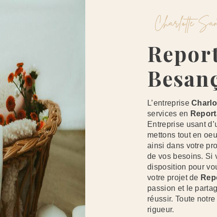
Charlotte S
Reportage Entreprise À
Besan
L’entreprise
Charlo
services en
Report
Entreprise usant d’
mettons tout en oe
ainsi dans votre pr
de vos besoins. Si
disposition pour v
votre projet de
Repo
passion et le parta
réussir. Toute notre
rigueur.