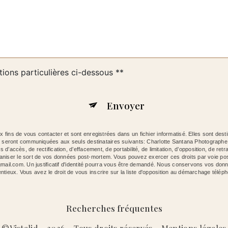
tions particulières ci-dessous **
Envoyer
ins de vous contacter et sont enregistrées dans un fichier informatisé. Elles sont dest
es seront communiquées aux seuls destinataires suivants: Charlotte Santana Photograp
ccès, de rectification, d’effacement, de portabilité, de limitation, d’opposition, de retr
organiser le sort de vos données post-mortem. Vous pouvez exercer ces droits par voie p
mail.com. Un justificatif d'identité pourra vous être demandé. Nous conservons vos donn
entieux. Vous avez le droit de vous inscrire sur la liste d'opposition au démarchage télép
Recherches fréquentes