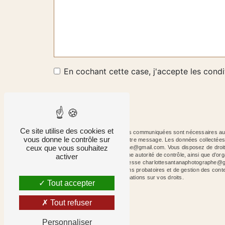
En cochant cette case, j'accepte les condi
Ce site utilise des cookies et
** Les données personnelles communiquées sont nécessaires aux f
vous donne le contrôle sur
le seul but de répondre à votre message. Les données collecté
ceux que vous souhaitez
charlottesantanaphotographe@gmail.com. Vous disposez de droits d’a
une réclamation auprès d’une autorité de contrôle, ainsi que d’
activer
courrier électronique à l'adresse charlottesantanaphotographe@g
de prescription légale aux fins probatoires et de gestion des cont
site cnil.fr pour plus d’informations sur vos droits.
Tout accepter
Tout refuser
Personnaliser