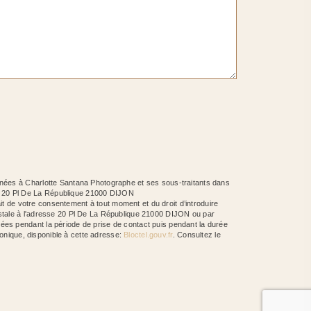
inées à Charlotte Santana Photographe et ses sous-traitants dans
he 20 Pl De La République 21000 DIJON
ait de votre consentement à tout moment et du droit d’introduire
ostale à l'adresse 20 Pl De La République 21000 DIJON ou par
ées pendant la période de prise de contact puis pendant la durée
honique, disponible à cette adresse:
Bloctel.gouv.fr
. Consultez le