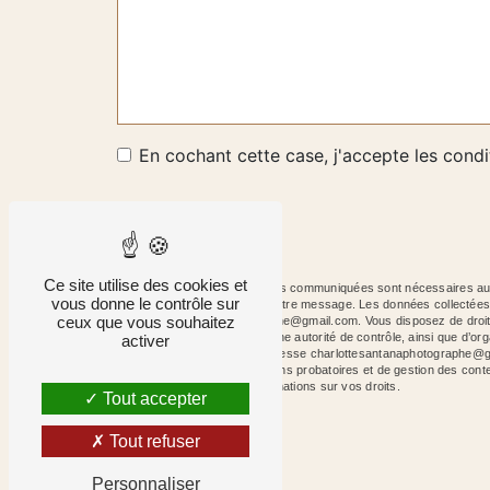
En cochant cette case, j'accepte les condi
Ce site utilise des cookies et
** Les données personnelles communiquées sont nécessaires aux f
vous donne le contrôle sur
le seul but de répondre à votre message. Les données collecté
ceux que vous souhaitez
charlottesantanaphotographe@gmail.com. Vous disposez de droits d’a
une réclamation auprès d’une autorité de contrôle, ainsi que d’
activer
courrier électronique à l'adresse charlottesantanaphotographe@g
de prescription légale aux fins probatoires et de gestion des cont
site cnil.fr pour plus d’informations sur vos droits.
Tout accepter
Tout refuser
Personnaliser