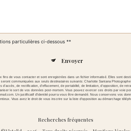
tions particulières ci-dessous **
Envoyer
ins de vous contacter et sont enregistrées dans un fichier informatisé. Elles sont dest
es seront communiquées aux seuls destinataires suivants: Charlotte Santana Photograp
ccès, de rectification, d’effacement, de portabilité, de limitation, d’opposition, de retr
organiser le sort de vos données post-mortem. Vous pouvez exercer ces droits par voie p
mail.com. Un justificatif d'identité pourra vous être demandé. Nous conservons vos donn
entieux. Vous avez le droit de vous inscrire sur la liste d'opposition au démarchage télép
Recherches fréquentes