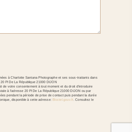
inées à Charlotte Santana Photographe et ses sous-traitants dans
he 20 Pl De La République 21000 DIJON
ait de votre consentement à tout moment et du droit d’introduire
ostale à l'adresse 20 Pl De La République 21000 DIJON ou par
ées pendant la période de prise de contact puis pendant la durée
honique, disponible à cette adresse:
Bloctel.gouv.fr
. Consultez le