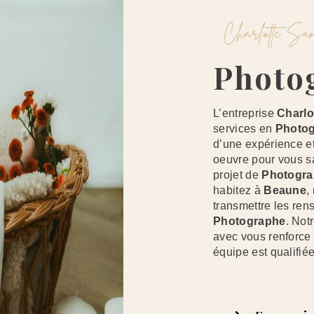
Charlotte S
Phot
L’entreprise
Charlo
services en
Photo
d’une expérience et
oeuvre pour vous s
projet de
Photogr
habitez à
Beaune
,
transmettre les ren
Photographe
. Not
avec vous renforce 
équipe est qualifiée