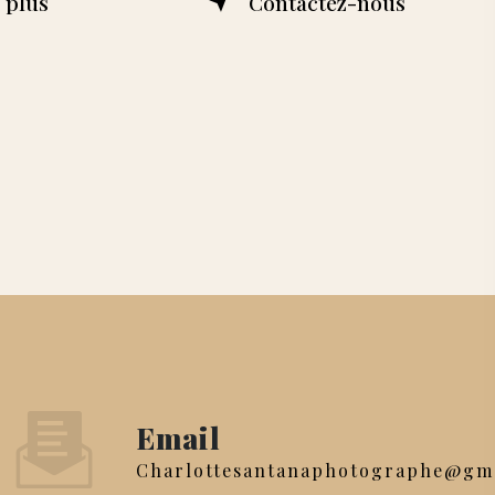
 plus
Contactez-nous
Email
charlottesantanaphotographe@gm