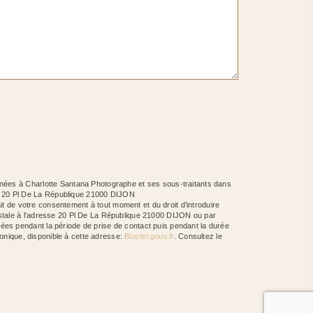
inées à Charlotte Santana Photographe et ses sous-traitants dans
he 20 Pl De La République 21000 DIJON
ait de votre consentement à tout moment et du droit d’introduire
ostale à l'adresse 20 Pl De La République 21000 DIJON ou par
ées pendant la période de prise de contact puis pendant la durée
honique, disponible à cette adresse:
Bloctel.gouv.fr
. Consultez le