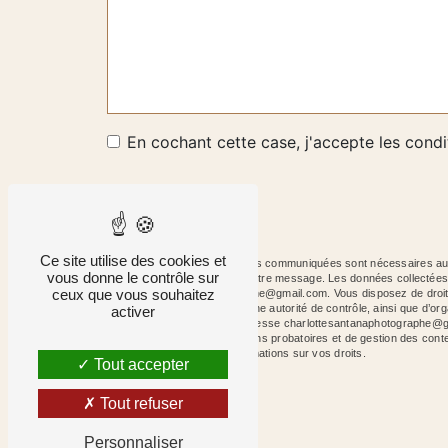
En cochant cette case, j'accepte les condi
Ce site utilise des cookies et
** Les données personnelles communiquées sont nécessaires aux f
vous donne le contrôle sur
le seul but de répondre à votre message. Les données collecté
ceux que vous souhaitez
charlottesantanaphotographe@gmail.com. Vous disposez de droits d’a
une réclamation auprès d’une autorité de contrôle, ainsi que d’
activer
courrier électronique à l'adresse charlottesantanaphotographe@g
de prescription légale aux fins probatoires et de gestion des cont
site cnil.fr pour plus d’informations sur vos droits.
Tout accepter
Tout refuser
Personnaliser