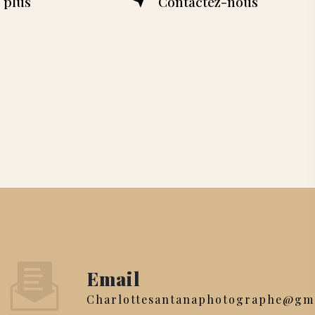
 plus
Contactez-nous
Email
charlottesantanaphotographe@gm