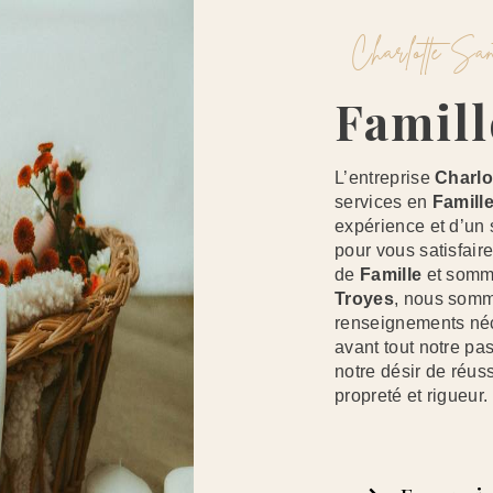
Charlotte S
Famil
L’entreprise
Charlo
services en
Famill
expérience et d’un 
pour vous satisfai
de
Famille
et somme
Troyes
, nous somme
renseignements néc
avant tout notre pa
notre désir de réuss
propreté et rigueur.