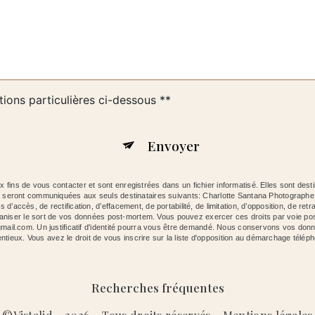
tions particulières ci-dessous **
Envoyer
ins de vous contacter et sont enregistrées dans un fichier informatisé. Elles sont dest
es seront communiquées aux seuls destinataires suivants: Charlotte Santana Photograp
ccès, de rectification, d’effacement, de portabilité, de limitation, d’opposition, de retr
organiser le sort de vos données post-mortem. Vous pouvez exercer ces droits par voie p
mail.com. Un justificatif d'identité pourra vous être demandé. Nous conservons vos donn
entieux. Vous avez le droit de vous inscrire sur la liste d'opposition au démarchage télép
Recherches fréquentes