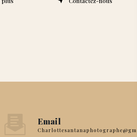
 plus
Contactez-nous
Email
charlottesantanaphotographe@gm