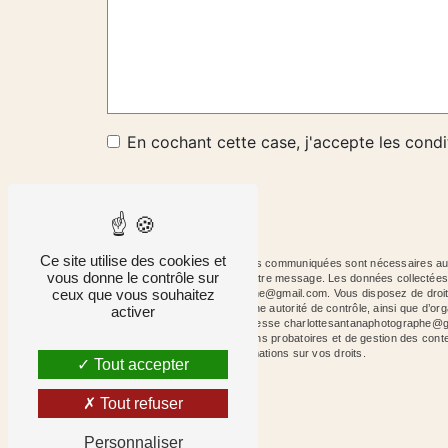
En cochant cette case, j'accepte les condi
Ce site utilise des cookies et
** Les données personnelles communiquées sont nécessaires aux f
vous donne le contrôle sur
le seul but de répondre à votre message. Les données collecté
ceux que vous souhaitez
charlottesantanaphotographe@gmail.com. Vous disposez de droits d’a
une réclamation auprès d’une autorité de contrôle, ainsi que d’
activer
courrier électronique à l'adresse charlottesantanaphotographe@g
de prescription légale aux fins probatoires et de gestion des cont
site cnil.fr pour plus d’informations sur vos droits.
Tout accepter
Tout refuser
Personnaliser