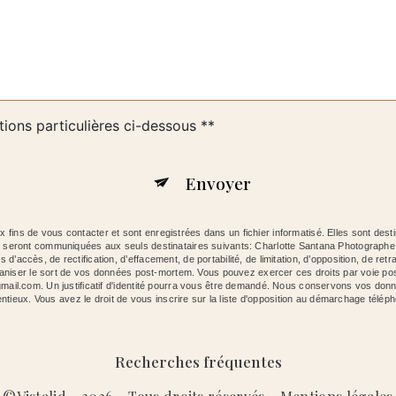
tions particulières ci-dessous **
Envoyer
ins de vous contacter et sont enregistrées dans un fichier informatisé. Elles sont dest
es seront communiquées aux seuls destinataires suivants: Charlotte Santana Photograp
ccès, de rectification, d’effacement, de portabilité, de limitation, d’opposition, de retr
organiser le sort de vos données post-mortem. Vous pouvez exercer ces droits par voie p
mail.com. Un justificatif d'identité pourra vous être demandé. Nous conservons vos donn
entieux. Vous avez le droit de vous inscrire sur la liste d'opposition au démarchage télép
Recherches fréquentes