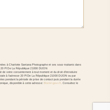
inées à Charlotte Santana Photographe et ses sous-traitants dans
he 20 Pl De La République 21000 DIJON
ait de votre consentement à tout moment et du droit d’introduire
ostale à l'adresse 20 Pl De La République 21000 DIJON ou par
ées pendant la période de prise de contact puis pendant la durée
honique, disponible à cette adresse:
Bloctel.gouv.fr
. Consultez le