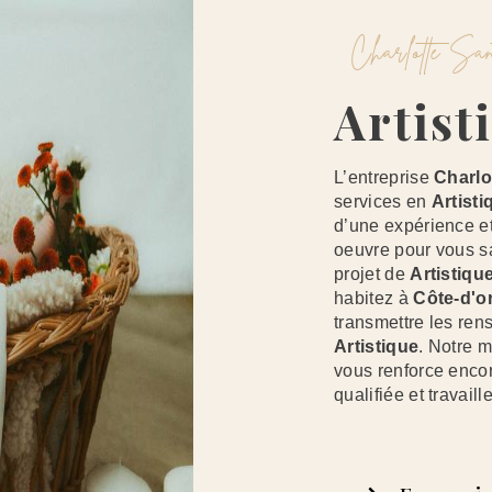
Charlotte S
Artis
L’entreprise
Charlo
services en
Artisti
d’une expérience et
oeuvre pour vous s
projet de
Artistiqu
habitez à
Côte-d'o
transmettre les ren
Artistique
. Notre m
vous renforce encor
qualifiée et travaill