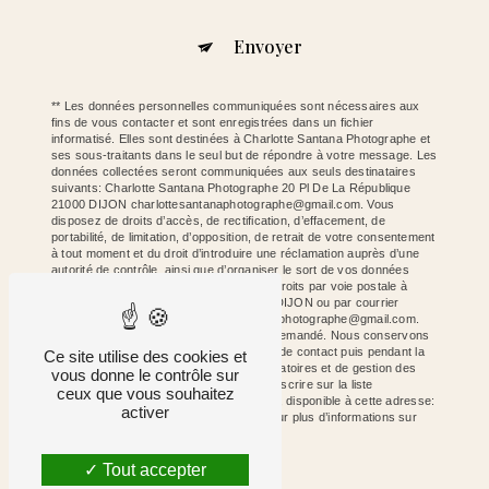
Envoyer
** Les données personnelles communiquées sont nécessaires aux
fins de vous contacter et sont enregistrées dans un fichier
informatisé. Elles sont destinées à Charlotte Santana Photographe et
ses sous-traitants dans le seul but de répondre à votre message. Les
données collectées seront communiquées aux seuls destinataires
suivants: Charlotte Santana Photographe 20 Pl De La République
21000 DIJON charlottesantanaphotographe@gmail.com. Vous
disposez de droits d’accès, de rectification, d’effacement, de
portabilité, de limitation, d’opposition, de retrait de votre consentement
à tout moment et du droit d’introduire une réclamation auprès d’une
autorité de contrôle, ainsi que d’organiser le sort de vos données
post-mortem. Vous pouvez exercer ces droits par voie postale à
l'adresse 20 Pl De La République 21000 DIJON ou par courrier
électronique à l'adresse charlottesantanaphotographe@gmail.com.
Un justificatif d'identité pourra vous être demandé. Nous conservons
vos données pendant la période de prise de contact puis pendant la
Ce site utilise des cookies et
durée de prescription légale aux fins probatoires et de gestion des
vous donne le contrôle sur
contentieux. Vous avez le droit de vous inscrire sur la liste
ceux que vous souhaitez
d'opposition au démarchage téléphonique, disponible à cette adresse:
activer
Bloctel.gouv.fr
. Consultez le site cnil.fr pour plus d’informations sur
vos droits.
Tout accepter