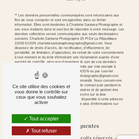
** Les données personnelles communiquées sont nécessaires aux
fins de vous contacter et sont enregistrées dans un fichier
informatisé. Elles sont destinées à Charlotte Santana Photographe et
ses sous-traitants dans le seul but de répondre à votre message. Les
données collectées seront communiquées aux seuls destinataires
suivants: Charlotte Santana Photographe 20 Pl De La République
21000 DIJON charlottesantanaphotographe@gmail.com. Vous
disposez de droits d’accès, de rectification, d’effacement, de
portabilité, de limitation, d’opposition, de retrait de votre consentement
à tout moment et du droit d’introduire une réclamation auprès d’une
autorité de contrôle, ainsi que d’organiser le sort de vos données
post-mortem. Vous pouvez exercer ces droits par voie postale à
l'adresse 20 Pl De La République 21000 DIJON ou par courrier
électronique à l'adresse charlottesantanaphotographe@gmail.com.
Un justificatif d'identité pourra vous être demandé. Nous conservons
vos données pendant la période de prise de contact puis pendant la
Ce site utilise des cookies et
durée de prescription légale aux fins probatoires et de gestion des
vous donne le contrôle sur
contentieux. Vous avez le droit de vous inscrire sur la liste
ceux que vous souhaitez
d'opposition au démarchage téléphonique, disponible à cette adresse:
activer
Bloctel.gouv.fr
. Consultez le site cnil.fr pour plus d’informations sur
vos droits.
Tout accepter
Recherches fréquentes
Tout refuser
©
Vistalid
- 2026 - Tous droits réservés -