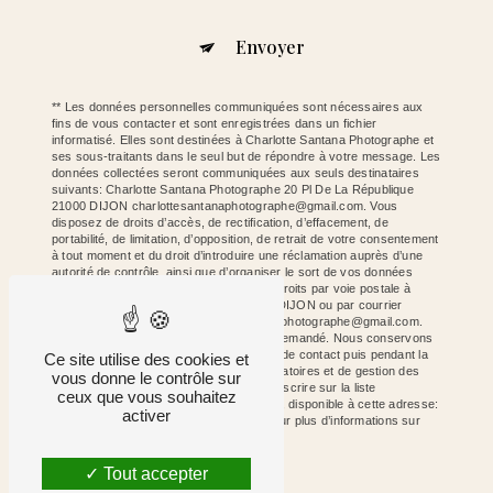
Envoyer
** Les données personnelles communiquées sont nécessaires aux
fins de vous contacter et sont enregistrées dans un fichier
informatisé. Elles sont destinées à Charlotte Santana Photographe et
ses sous-traitants dans le seul but de répondre à votre message. Les
données collectées seront communiquées aux seuls destinataires
suivants: Charlotte Santana Photographe 20 Pl De La République
21000 DIJON charlottesantanaphotographe@gmail.com. Vous
disposez de droits d’accès, de rectification, d’effacement, de
portabilité, de limitation, d’opposition, de retrait de votre consentement
à tout moment et du droit d’introduire une réclamation auprès d’une
autorité de contrôle, ainsi que d’organiser le sort de vos données
post-mortem. Vous pouvez exercer ces droits par voie postale à
l'adresse 20 Pl De La République 21000 DIJON ou par courrier
électronique à l'adresse charlottesantanaphotographe@gmail.com.
Un justificatif d'identité pourra vous être demandé. Nous conservons
vos données pendant la période de prise de contact puis pendant la
Ce site utilise des cookies et
durée de prescription légale aux fins probatoires et de gestion des
vous donne le contrôle sur
contentieux. Vous avez le droit de vous inscrire sur la liste
ceux que vous souhaitez
d'opposition au démarchage téléphonique, disponible à cette adresse:
activer
Bloctel.gouv.fr
. Consultez le site cnil.fr pour plus d’informations sur
vos droits.
Tout accepter